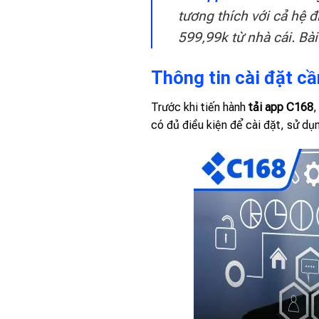
tương thích với cả hệ đ
599,99k từ nhà cái. Bà
Thông tin cài đặt c
Trước khi tiến hành
tải app C168
,
có đủ điều kiện để cài đặt, sử dụ