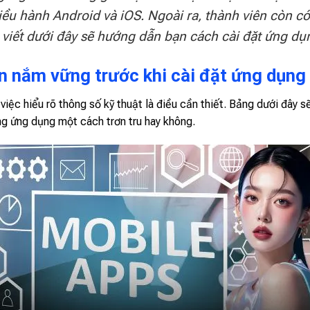
iều hành Android và iOS. Ngoài ra, thành viên còn có c
i viết dưới đây sẽ hướng dẫn bạn cách cài đặt ứng d
ần nắm vững trước khi cài đặt ứng dụn
 việc hiểu rõ thông số kỹ thuật là điều cần thiết. Bảng dưới đây s
ng ứng dụng một cách trơn tru hay không.