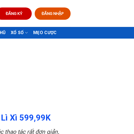
ĐĂNG KÝ
ĐĂNG NHẬP
 HŨ
XỔ SỐ
MẸO CƯỢC
Lì Xì 599,99K
c thao tác rất đơn giản,