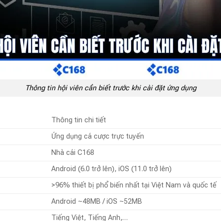
Thông tin hội viên cần biết trước khi cài đặt ứng dụng
Thông tin chi tiết
Ứng dụng cá cược trực tuyến
Nhà cái C168
Android (6.0 trở lên), iOS (11.0 trở lên)
>96% thiết bị phổ biến nhất tại Việt Nam và quốc tế
Android ~48MB / iOS ~52MB
Tiếng Việt, Tiếng Anh,…