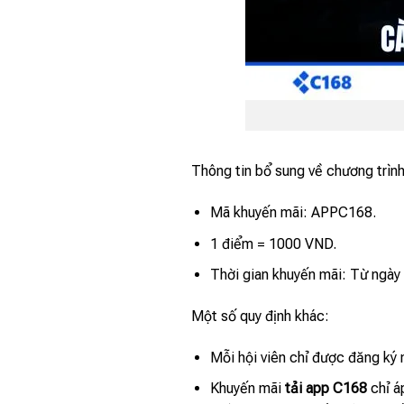
Thông tin bổ sung về chương trìn
Mã khuyến mãi: APPC168.
1 điểm = 1000 VND.
Thời gian khuyến mãi: Từ ngày
Một số quy định khác:
Mỗi hội viên chỉ được đăng ký 
Khuyến mãi
tải app C168
chỉ á