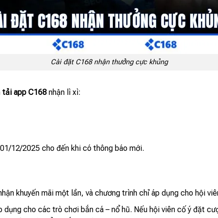
Cài đặt C168 nhận thưởng cực khủng
h
tải app C168
nhận lì xì:
 01/12/2025 cho đến khi có thông báo mới.
nhận khuyến mãi một lần, và chương trình chỉ áp dụng cho hội viê
p dụng cho các trò chơi bắn cá – nổ hũ. Nếu hội viên cố ý đặt c