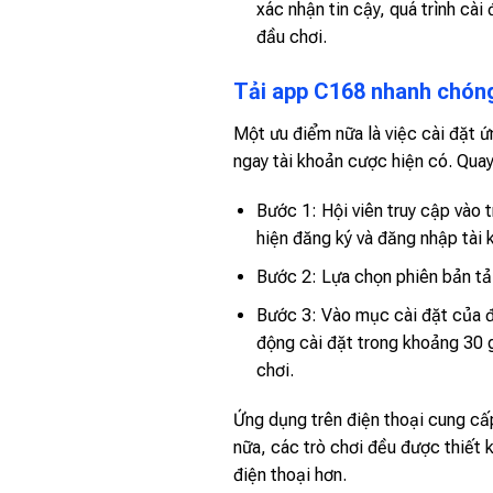
xác nhận tin cậy, quá trình cài
đầu chơi.
Tải app C168 nhanh chóng
Một ưu điểm nữa là việc cài đặt 
ngay tài khoản cược hiện có. Quay
Bước 1: Hội viên truy cập vào 
hiện đăng ký và đăng nhập tài
Bước 2: Lựa chọn phiên bản tả
Bước 3: Vào mục cài đặt của đ
động cài đặt trong khoảng 30 g
chơi.
Ứng dụng trên điện thoại cung cấp
nữa, các trò chơi đều được thiết 
điện thoại hơn.