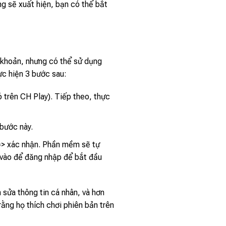
ng sẽ xuất hiện, bạn có thể bắt
 khoản, nhưng có thể sử dụng
ực hiện 3 bước sau:
ó trên CH Play). Tiếp theo, thực
 bước này.
 => xác nhận. Phần mềm sẽ tự
n vào để đăng nhập để bắt đầu
 sửa thông tin cá nhân, và hơn
rằng họ thích chơi phiên bản trên