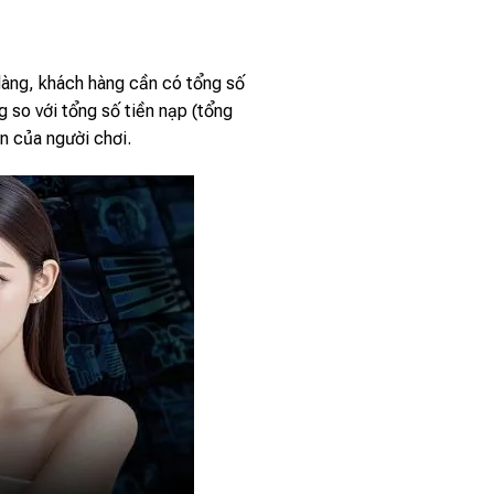
 dàng, khách hàng cần có tổng số
ng so với tổng số tiền nạp (tổng
ản của người chơi.