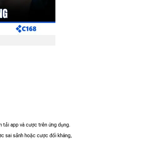
n tải app và cược trên ứng dụng.
ược sai sảnh hoặc cược đối kháng,