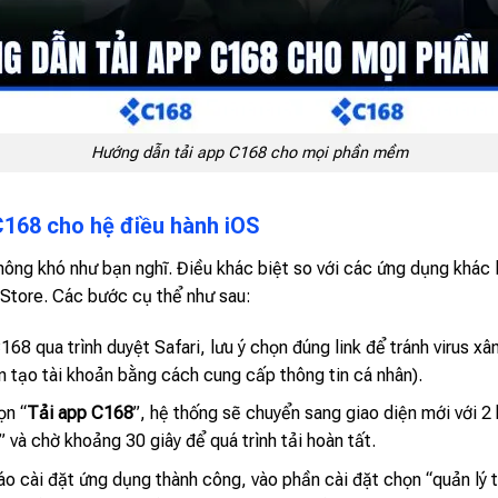
Hướng dẫn tải app C168 cho mọi phần mềm
168 cho hệ điều hành iOS
hông khó như bạn nghĩ. Điều khác biệt so với các ứng dụng khác 
p Store. Các bước cụ thể như sau:
168 qua trình duyệt Safari, lưu ý chọn đúng link để tránh virus 
n tạo tài khoản bằng cách cung cấp thông tin cá nhân).
ọn “
Tải app C168
”, hệ thống sẽ chuyển sang giao diện mới với 2 
” và chờ khoảng 30 giây để quá trình tải hoàn tất.
áo cài đặt ứng dụng thành công, vào phần cài đặt chọn “quản lý th